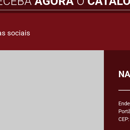
RECEBA
AGORA
O
CATÁLO
s sociais
NA
Ende
Port
CEP: